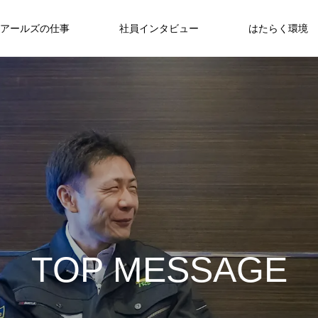
アールズの仕事
社員インタビュー
はたらく環境
T
O
P
M
E
S
S
A
G
E