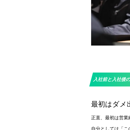
入社前と入社後
最初はダメ
正直、最初は営業
自分としては「こ