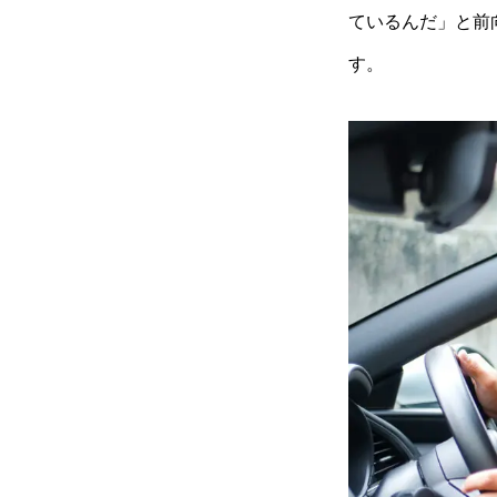
ている
ん
だ」と前
す。